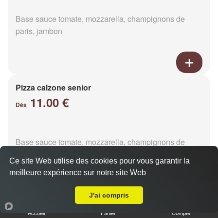
Base sauce tomate, mozzarella, champignons de
paris, jambon
Pizza calzone senior
11.00 €
Dès
Base sauce tomate, mozzarella, champignons de
paris, jambon
Ce site Web utilise des cookies pour vous garantir la
meilleure expérience sur notre site Web
Livraison sur Bagnoles-de-l'Orne
J'ai compris
Pizza 4 fromages senior
Accueil
Panier
Compte