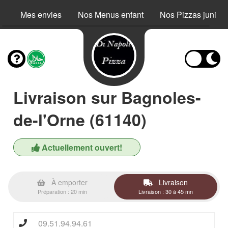
Mes envies
Nos Menus enfant
Nos Pizzas junior
Livraison sur Bagnoles-
de-l'Orne (61140)
Actuellement ouvert!
À emporter
Livraison
Préparation : 20 min
Livraison : 30 à 45 mn
09.51.94.94.61