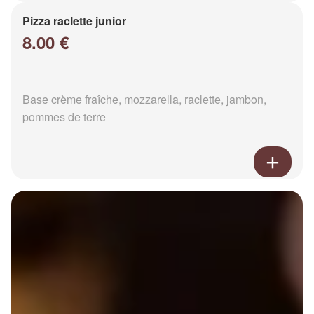
Pizza raclette junior
8.00 €
Base crème fraîche, mozzarella, raclette, jambon,
pommes de terre