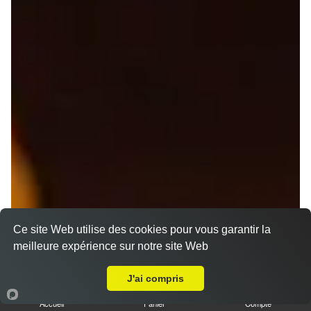
Ce site Web utilise des cookies pour vous garantir la
meilleure expérience sur notre site Web
A Emporter sur Bagnoles-de-l'Orne-Normandie
J'ai compris
Nos Pizzas Senior
Accueil
Panier
Compte