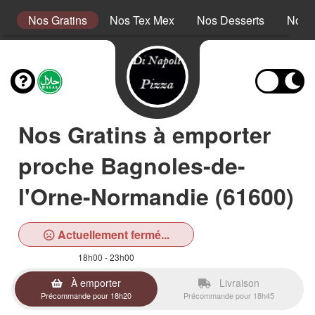
s
Nos Gratins
Nos Tex Mex
Nos Desserts
Nos 
Nos Gratins à emporter
proche Bagnoles-de-
l'Orne-Normandie (61600)
Actuellement fermé...
18h00 - 23h00
À emporter
Livraison
Précommande pour 18h20
Précommande pour 18h45