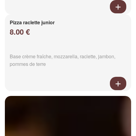
Pizza raclette junior
8.00 €
Base crème fraîche, mozzarella, raclette, jambon,
pommes de terre