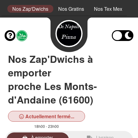
s
Nos Zap'Dwichs
Nos Gratins
Nos Tex Mex
No
Nos Zap'Dwichs à
emporter
proche Les Monts-
d'Andaine (61600)
Actuellement fermé...
18h00 - 23h00
À emporter
Livraison