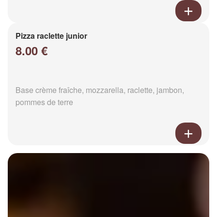
Pizza raclette junior
8.00 €
Base crème fraîche, mozzarella, raclette, jambon,
pommes de terre