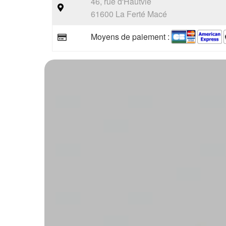
46, rue d'Hautvie
61600 La Ferté Macé
Moyens de paiement :