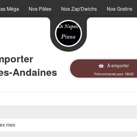
zas Méga
Nos Pâtes
Nos Zap'Dwichs
Nos Gratins
mporter
À emporter
des-Andaines
Précommande pour 18h20
 tex mex