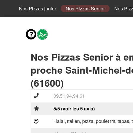
fant
Nos Pizzas junior
Nos Pizzas Senior
Nos Piz
Nos Pizzas Senior à e
proche Saint-Michel-
(61600)
09.51.94.94.61
5/5 (voir les 5 avis)
Halal, italien, pizza, poulet frit, tapas,