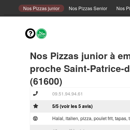
enfant
Nos Pizzas junior
Nos Pizzas Senior
Nos P
Nos Pizzas junior à e
proche Saint-Patrice-
(61600)
09.51.94.94.61
5/5 (voir les 5 avis)
Halal, italien, pizza, poulet frit, tapas,