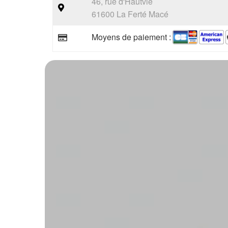
46, rue d'Hautvie
61600 La Ferté Macé
Moyens de paiement :