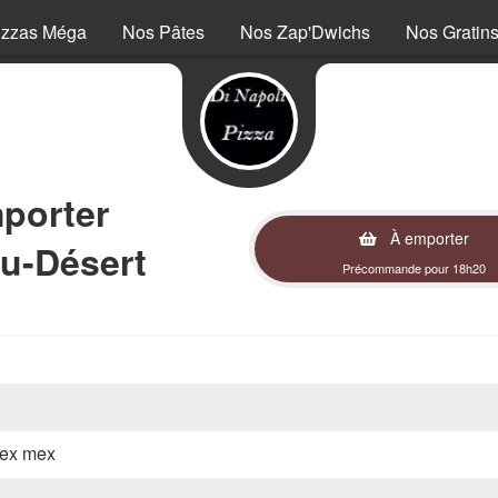
izzas Méga
Nos Pâtes
Nos Zap'Dwichs
Nos Gratin
mporter
À emporter
du-Désert
Précommande pour 18h20
 tex mex