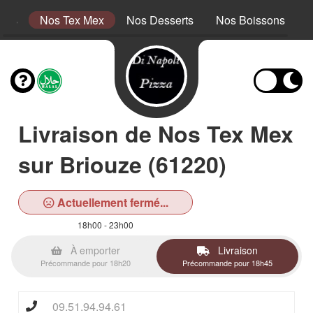
tins
Nos Tex Mex
Nos Desserts
Nos Boissons
Livraison de Nos Tex Mex
sur Briouze (61220)
Actuellement fermé...
18h00 - 23h00
À emporter
Livraison
Précommande pour 18h20
Précommande pour 18h45
09.51.94.94.61