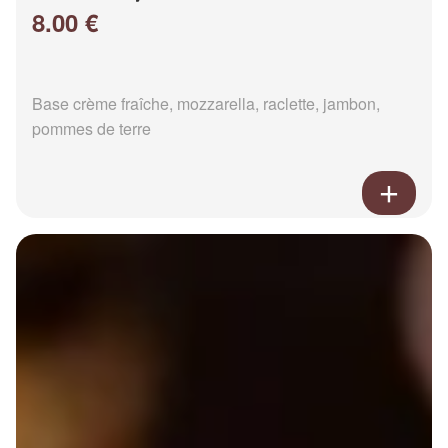
8.00 €
Base crème fraîche, mozzarella, raclette, jambon,
pommes de terre