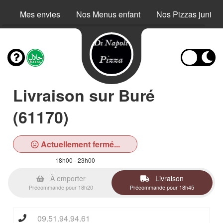
Mes envies
Nos Menus enfant
Nos Pizzas junior
Livraison sur Buré
(61170)
Actuellement fermé...
18h00 - 23h00
À emporter
Livraison
Précommande pour 18h20
Précommande pour 18h45
09.51.94.94.61