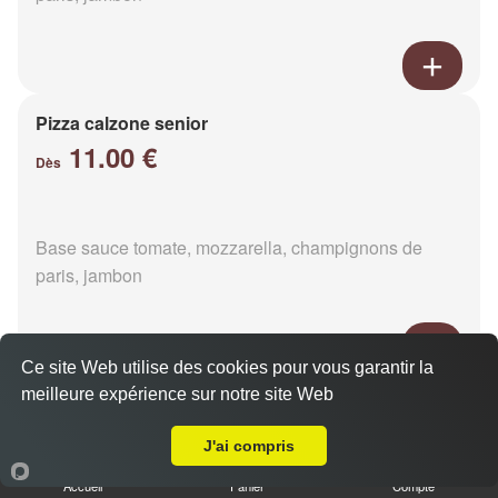
Pizza calzone senior
11.00 €
Dès
Base sauce tomate, mozzarella, champignons de
paris, jambon
Ce site Web utilise des cookies pour vous garantir la
meilleure expérience sur notre site Web
Pizza 4 fromages senior
Livraison sur Buré
11.00 €
Dès
J'ai compris
Accueil
Panier
Compte