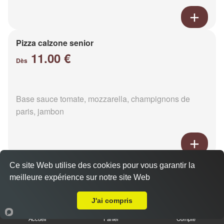
Pizza calzone senior
11.00 €
Dès
Base sauce tomate, mozzarella, champignons de
paris, jambon
Ce site Web utilise des cookies pour vous garantir la
Pizza 4 fromages senior
meilleure expérience sur notre site Web
11.00 €
Livraison sur Buré
Dès
J'ai compris
Accueil
Panier
Compte