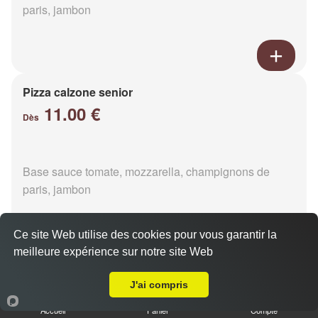
paris, jambon
Pizza calzone senior
11.00 €
Dès
Base sauce tomate, mozzarella, champignons de
paris, jambon
Ce site Web utilise des cookies pour vous garantir la
meilleure expérience sur notre site Web
Livraison sur La Ferté-Macé Grand Est
Pizza 4 fromages senior
J'ai compris
11.00 €
Dès
Accueil
Panier
Compte