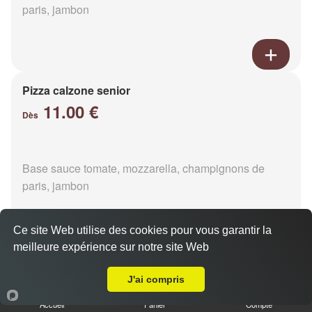
paris, jambon
Pizza calzone senior
11.00 €
Dès
Base sauce tomate, mozzarella, champignons de
paris, jambon
Ce site Web utilise des cookies pour vous garantir la
meilleure expérience sur notre site Web
Livraison sur Le Ménil-de-Briouze
Pizza 4 fromages senior
J'ai compris
11.00 €
Dès
Accueil
Panier
Compte