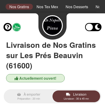
s
Nos Gratins
Nos Tex Mex
Nos Desserts
Nos 
Livraison de Nos Gratins
sur Les Prés Beauvin
(61600)
Actuellement ouvert!
À emporter
Livraison
Préparation : 20 min
Livraison : 30 à 45 mn