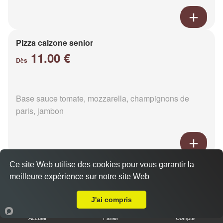
Pizza calzone senior
11.00 €
Dès
Base sauce tomate, mozzarella, champignons de
paris, jambon
Ce site Web utilise des cookies pour vous garantir la
Pizza 4 fromages senior
meilleure expérience sur notre site Web
11.00 €
Livraison sur Les Prés Beauvin
Dès
J'ai compris
Accueil
Panier
Compte