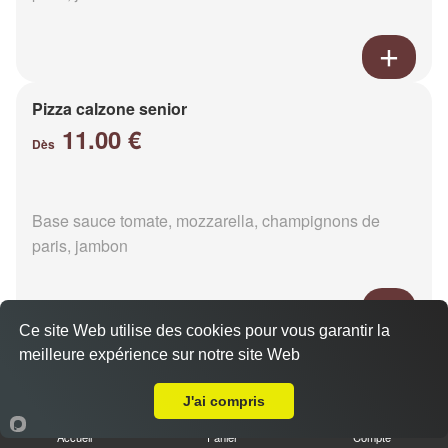
Pizza calzone senior
11.00 €
Dès
Base sauce tomate, mozzarella, champignons de
paris, jambon
Ce site Web utilise des cookies pour vous garantir la
meilleure expérience sur notre site Web
Pizza 4 fromages senior
Livraison sur Méhoudin
11.00 €
Dès
J'ai compris
Accueil
Panier
Compte