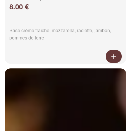
8.00 €
Base crème fraîche, mozzarella, raclette, jambon,
pommes de terre