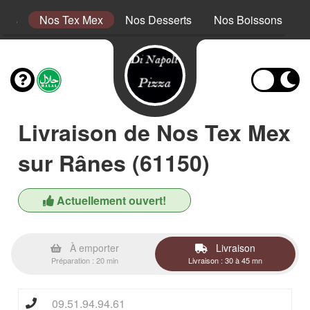
tins
Nos Tex Mex
Nos Desserts
Nos Boissons
Livraison de Nos Tex Mex
sur Rânes (61150)
Actuellement ouvert!
À emporter
Livraison
Préparation : 20 min
Livraison : 30 à 45 mn
09.51.94.94.61