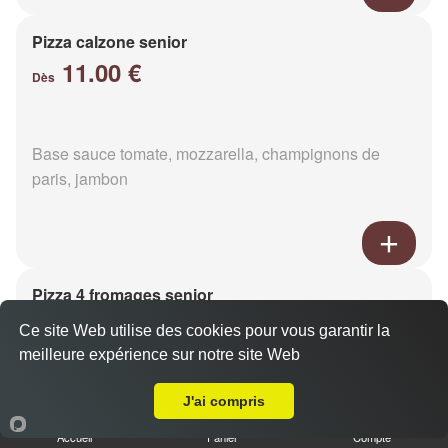
Pizza calzone senior
11.00 €
Dès
Base sauce tomate, mozzarella, champignons de
paris, jambon
Pizza 4 fromages senior
11.00 €
Dès
Ce site Web utilise des cookies pour vous garantir la
meilleure expérience sur notre site Web
Livraison sur Rânes
J'ai compris
Base sauce tomate, mozzarella, roquefort, chèvre,
parmesan
Accueil
Panier
Compte