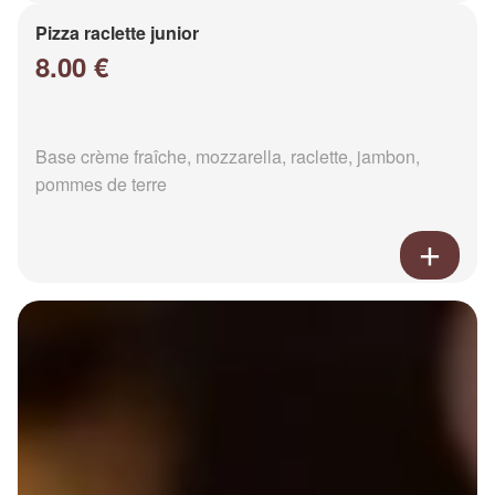
Pizza raclette junior
8.00 €
Base crème fraîche, mozzarella, raclette, jambon,
pommes de terre