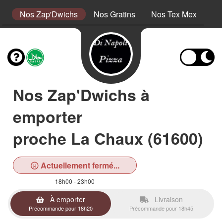
s
Nos Zap'Dwichs
Nos Gratins
Nos Tex Mex
No
Nos Zap'Dwichs à
emporter
proche La Chaux (61600)
Actuellement fermé...
18h00 - 23h00
À emporter
Livraison
Précommande pour 18h20
Précommande pour 18h45