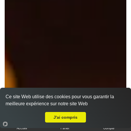
Ce site Web utilise des cookies pour vous garantir la
meilleure expérience sur notre site Web
A Emporter sur La Chaux
J'ai compris
Nos Pizzas Senior
Accueil
Panier
Compte