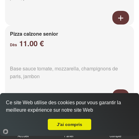
Pizza calzone senior
11.00 €
Dès
Base sauce tomate, mozzarella, champignons de
paris, jambon
Ce site Web utilise des cookies pour vous garantir la
meilleure expérience sur notre site Web
Pizza 4 fromages senior
Livraison sur La Chaux
11.00 €
Dès
J'ai compris
Accueil
Panier
Compte