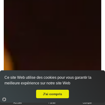
Ce site Web utilise des cookies pour vous garantir la
meilleure expérience sur notre site Web
A Emporter sur La Coulonche
J'ai compris
Nos Pizzas Senior
Accueil
Panier
Compte