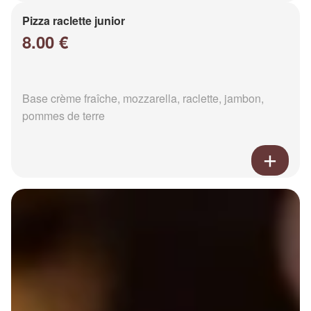
Pizza raclette junior
8.00 €
Base crème fraîche, mozzarella, raclette, jambon,
pommes de terre