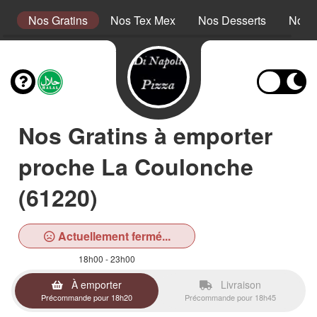
s
Nos Gratins
Nos Tex Mex
Nos Desserts
Nos 
Nos Gratins à emporter
proche La Coulonche
(61220)
Actuellement fermé...
18h00 - 23h00
À emporter
Livraison
Précommande pour 18h20
Précommande pour 18h45