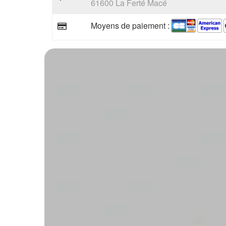
61600 La Ferté Macé
Moyens de paiement :