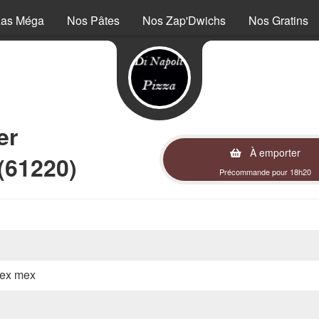
zas Méga
Nos Pâtes
Nos Zap'Dwichs
Nos Gratins
er
À emporter
(61220)
Précommande pour 18h20
 tex mex