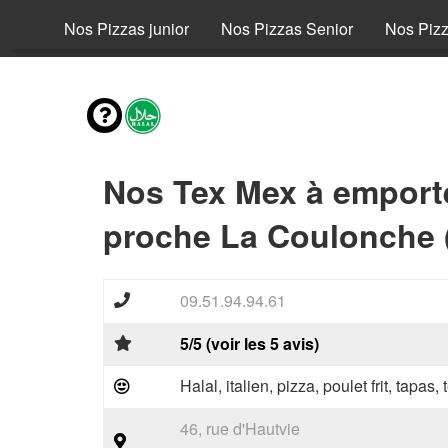
fant
Nos Pizzas junior
Nos Pizzas Senior
Nos Piz
Nos Tex Mex à emport
proche La Coulonche 
09.51.94.94.61
5/5 (voir les 5 avis)
Halal, italien, pizza, poulet frit, tapas,
46, rue d'Hautvie