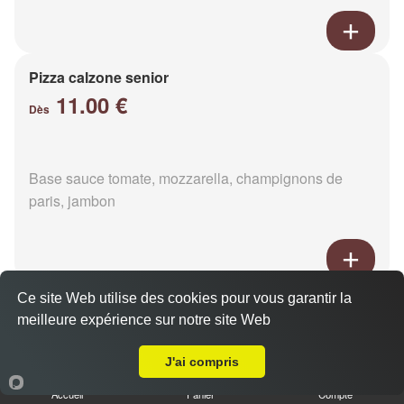
Pizza calzone senior
11.00 €
Dès
Base sauce tomate, mozzarella, champignons de
paris, jambon
Ce site Web utilise des cookies pour vous garantir la
Pizza 4 fromages senior
meilleure expérience sur notre site Web
11.00 €
Livraison sur La Ferté-Macé Grans Ouest
Dès
J'ai compris
Accueil
Panier
Compte