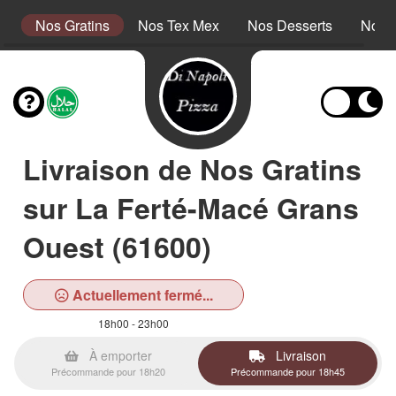
s
Nos Gratins
Nos Tex Mex
Nos Desserts
Nos 
Livraison de Nos Gratins
sur La Ferté-Macé Grans
Ouest (61600)
Actuellement fermé...
18h00 - 23h00
À emporter
Livraison
Précommande pour 18h20
Précommande pour 18h45