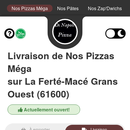
or
Nos Pizzas Méga
Nos Pâtes
Nos Zap'Dwichs
Livraison de Nos Pizzas
Méga
sur La Ferté-Macé Grans
Ouest (61600)
Actuellement ouvert!
À emporter
Livraison