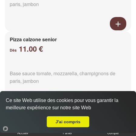
paris, jambon
Pizza calzone senior
11.00 €
Dès
Base sauce tomate, mozzarella, champignons de
paris, jambon
Ce site Web utilise des cookies pour vous garantir la
meilleure expérience sur notre site Web
Livraison sur La Ferté-Macé Grans Ouest
Pizza 4 fromages senior
J'ai compris
11.00 €
Dès
Accueil
Panier
Compte