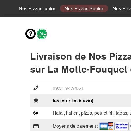
fant
Nos Pizzas junior
Nos Pizzas Senior
Nos Piz
Livraison de Nos Pizz
sur La Motte-Fouquet 
09.51.94.94.61
5/5 (voir les 5 avis)
Halal, italien, pizza, poulet frit, tapas,
Moyens de paiement :