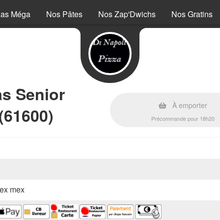
zas Méga
Nos Pâtes
Nos Zap'Dwichs
Nos Gratins
as Senior
À emporter
(61600)
Précommande pour 18h20
 tex mex