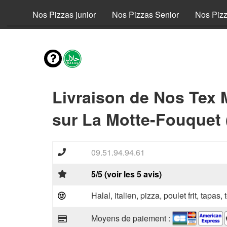
fant
Nos Pizzas junior
Nos Pizzas Senior
Nos Piz
Livraison de Nos Tex 
sur La Motte-Fouquet 
09.51.94.94.61
5/5 (voir les 5 avis)
Halal, italien, pizza, poulet frit, tapas,
Moyens de paiement :