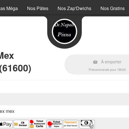
zas Méga
Nos Pâtes
Nos Zap'Dwichs
Nos Gratins
Mex
À emporter
(61600)
Précommande pour 18h20
 tex mex