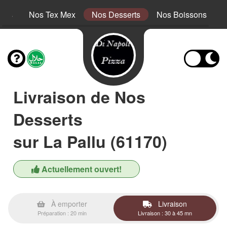
tins
Nos Tex Mex
Nos Desserts
Nos Boissons
Livraison de Nos
Desserts
sur La Pallu (61170)
Actuellement ouvert!
À emporter
Livraison
Préparation : 20 min
Livraison : 30 à 45 mn