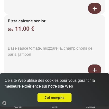
Pizza calzone senior
11.00 €
Dès
Base sauce tomate, mozzarella, champignons de
paris, jambon
Ce site Web utilise des cookies pour vous garantir la
Pizza 4 fromages senior
meilleure expérience sur notre site Web
11.00 €
Livraison sur La Pallu
Dès
J'ai compris
Accueil
Panier
Compte