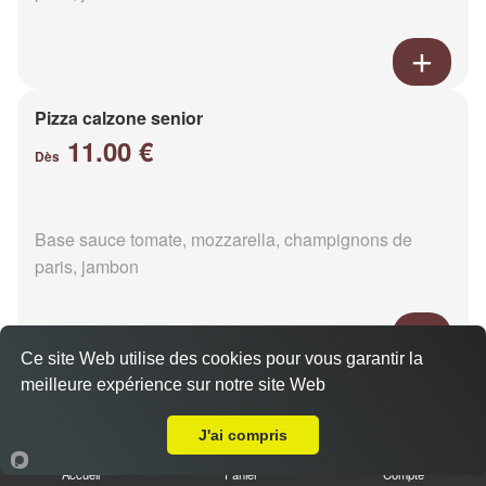
Pizza calzone senior
11.00 €
Dès
Base sauce tomate, mozzarella, champignons de
paris, jambon
Ce site Web utilise des cookies pour vous garantir la
meilleure expérience sur notre site Web
Pizza 4 fromages senior
Livraison sur La Pallu
11.00 €
Dès
J'ai compris
Accueil
Panier
Compte