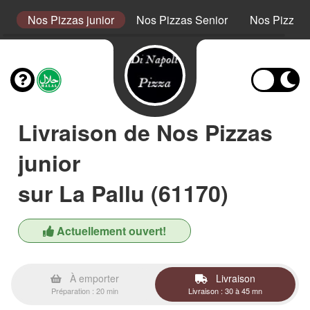
t
Nos Pizzas junior
Nos Pizzas Senior
Nos Pizzas
Livraison de Nos Pizzas
junior
sur La Pallu (61170)
Actuellement ouvert!
À emporter
Livraison
Préparation : 20 min
Livraison : 30 à 45 mn