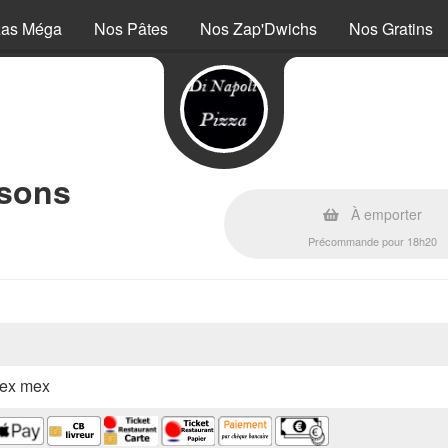
zas Méga
Nos Pâtes
Nos Zap'Dwichs
Nos Gratins
ssons
À emporter
Précommande pour 18h20
 tex mex