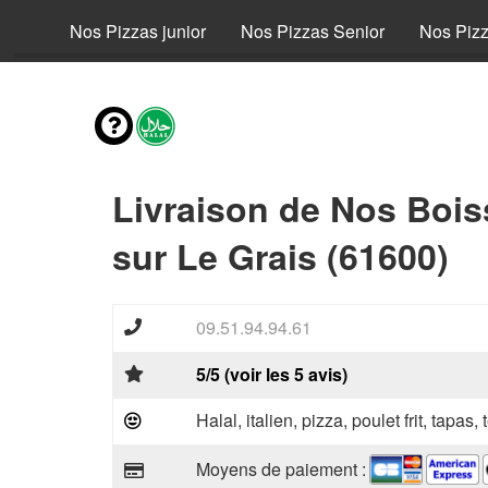
fant
Nos Pizzas junior
Nos Pizzas Senior
Nos Piz
Livraison de Nos Boi
sur Le Grais (61600)
09.51.94.94.61
5/5 (voir les 5 avis)
Halal, italien, pizza, poulet frit, tapas,
Moyens de paiement :