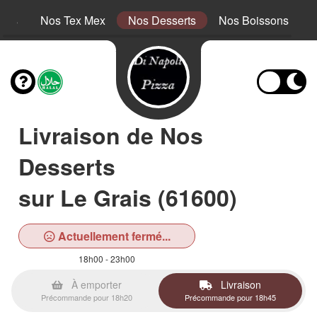
tins
Nos Tex Mex
Nos Desserts
Nos Boissons
Livraison de Nos
Desserts
sur Le Grais (61600)
Actuellement fermé...
18h00 - 23h00
À emporter
Livraison
Précommande pour 18h20
Précommande pour 18h45