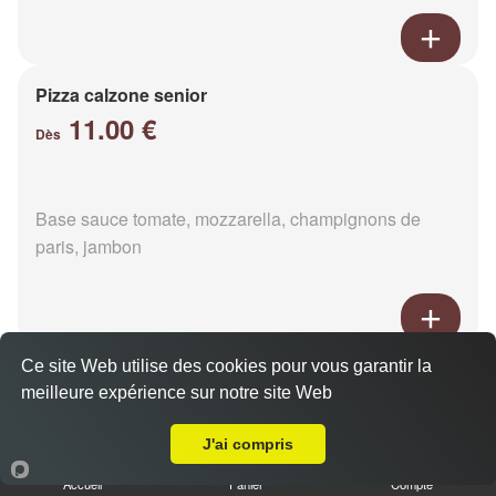
Pizza calzone senior
11.00 €
Dès
Base sauce tomate, mozzarella, champignons de
paris, jambon
Ce site Web utilise des cookies pour vous garantir la
Pizza 4 fromages senior
meilleure expérience sur notre site Web
11.00 €
Livraison sur Le Grais
Dès
J'ai compris
Accueil
Panier
Compte