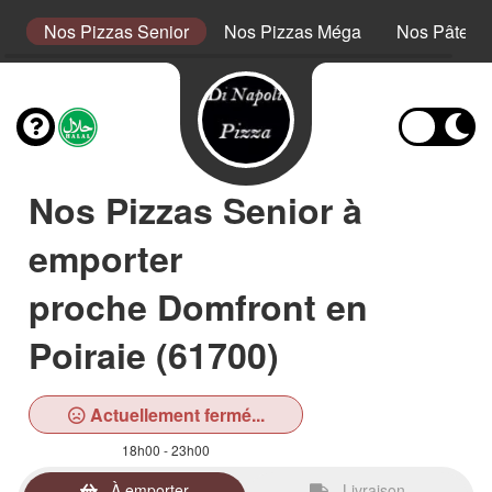
or
Nos Pizzas Senior
Nos Pizzas Méga
Nos Pâtes
Nos Pizzas Senior à
emporter
proche Domfront en
Poiraie (61700)
Actuellement fermé...
18h00 - 23h00
À emporter
Livraison