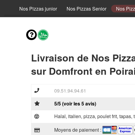
fant
Nos Pizzas junior
Nos Pizzas Senior
Nos Piz
Livraison de Nos Pizz
sur Domfront en Poira
09.51.94.94.61
5/5 (voir les 5 avis)
Halal, italien, pizza, poulet frit, tapas,
Moyens de paiement :