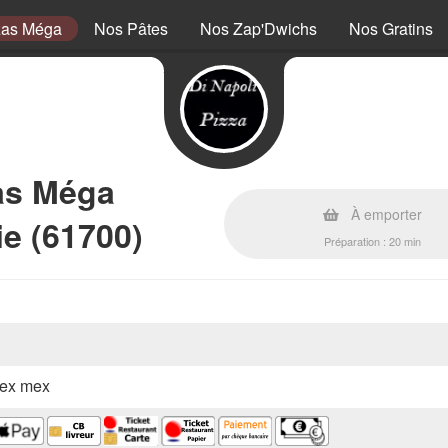
zas Méga
Nos Pâtes
Nos Zap'Dwichs
Nos Gratins
as Méga
À emporter
ie (61700)
Préparation : 20 min
 tex mex