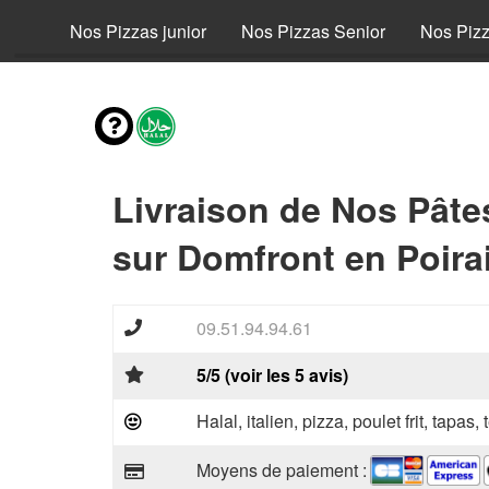
fant
Nos Pizzas junior
Nos Pizzas Senior
Nos Piz
Livraison de Nos Pâte
sur Domfront en Poira
09.51.94.94.61
5/5 (voir les 5 avis)
Halal, italien, pizza, poulet frit, tapas,
Moyens de paiement :