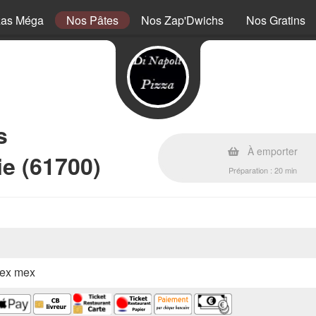
zas Méga
Nos Pâtes
Nos Zap'Dwichs
Nos Gratins
s
À emporter
ie (61700)
Préparation : 20 min
 tex mex