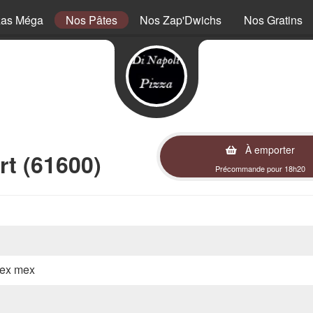
zas Méga
Nos Pâtes
Nos Zap'Dwichs
Nos Gratins
À emporter
t (61600)
Précommande pour 18h20
 tex mex