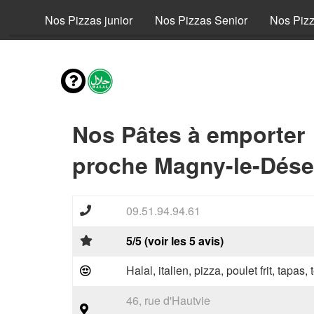
fant
Nos Pizzas junior
Nos Pizzas Senior
Nos Piz
Nos Pâtes à emporter
proche Magny-le-Déser
09.51.94.94.61
5/5 (voir les 5 avis)
Halal, italien, pizza, poulet frit, tapas,
46, rue d'Hautvie