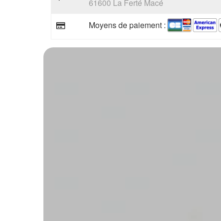
61600 La Ferté Macé
Moyens de paiement :