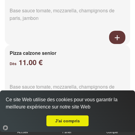
Base sauce tomate, mozzarella, champignons de
paris, jambon
Pizza calzone senior
11.00 €
Dès
Base sauce tomate, mozzarella, champignons de
paris, jambon
Ce site Web utilise des cookies pour vous garantir la
meilleure expérience sur notre site Web
Livraison sur Magny-le-Désert
J'ai compris
Pizza 4 fromages senior
Accueil
Panier
Compte