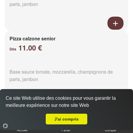
paris, jambon
Pizza calzone senior
11.00 €
Dès
Base sauce tomate, mozzarella, champignons de
paris, jambon
Ce site Web utilise des cookies pour vous garantir la
meilleure expérience sur notre site Web
Livraison sur Magny-le-Désert
Pizza 4 fromages senior
J'ai compris
11.00 €
Dès
Accueil
Panier
Compte