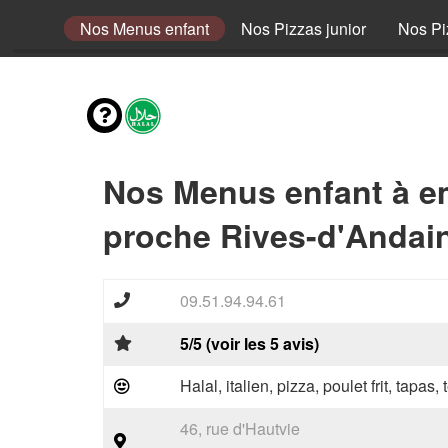
envies
Nos Menus enfant
Nos Pizzas junior
Nos Pi
Nos Menus enfant à e
proche Rives-d'Andain
09.51.94.94.61
5/5 (voir les 5 avis)
Halal, italien, pizza, poulet frit, tapas,
46, rue d'Hautvie