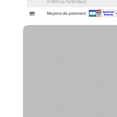
61600 La Ferté Macé
Moyens de paiement :