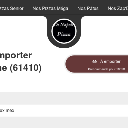
zzas Senior
Nos Pizzas Méga
Nos Pâtes
Nos Zap'
mporter
À emporter
e (61410)
Précommande pour 18h20
 tex mex