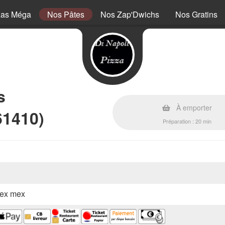
zas Méga
Nos Pâtes
Nos Zap'Dwichs
Nos Gratins
s
À emporter
61410)
Préparation : 20 min
 tex mex