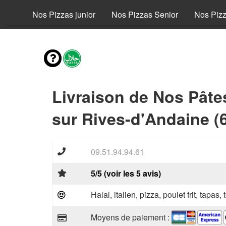
fant
Nos Pizzas junior
Nos Pizzas Senior
Nos Piz
Livraison de Nos Pâte
sur Rives-d'Andaine (
09.51.94.94.61
5/5 (voir les 5 avis)
Halal, italien, pizza, poulet frit, tapas,
Moyens de paiement :