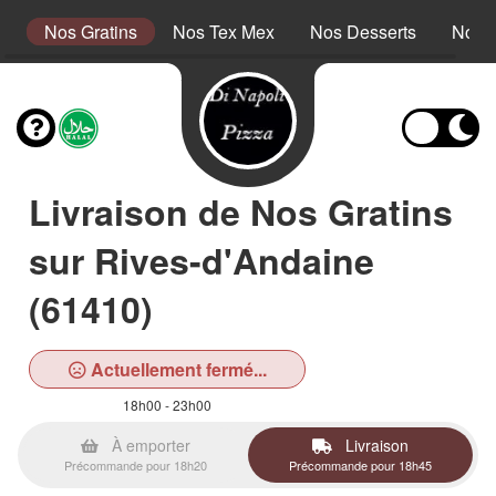
s
Nos Gratins
Nos Tex Mex
Nos Desserts
Nos 
Livraison de Nos Gratins
sur Rives-d'Andaine
(61410)
Actuellement fermé...
18h00 - 23h00
À emporter
Livraison
Précommande pour 18h20
Précommande pour 18h45