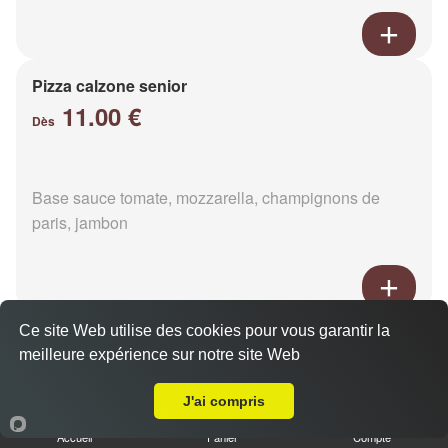
Pizza calzone senior
11.00 €
Dès
Base sauce tomate, mozzarella, champignons de
paris, jambon
Ce site Web utilise des cookies pour vous garantir la
Pizza 4 fromages senior
meilleure expérience sur notre site Web
11.00 €
Livraison sur Rives-d'Andaine
Dès
J'ai compris
Accueil
Panier
Compte