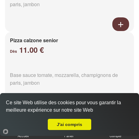
paris, jambon
Pizza calzone senior
11.00 €
Dès
Base sauce tomate, mozzarella, champignons de
paris, jambon
Ce site Web utilise des cookies pour vous garantir la
meilleure expérience sur notre site Web
Livraison sur Rives-d'Andaine
Pizza 4 fromages senior
J'ai compris
11.00 €
Dès
Accueil
Panier
Compte