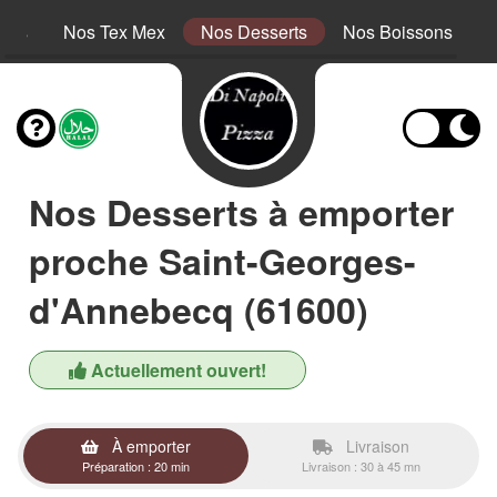
tins
Nos Tex Mex
Nos Desserts
Nos Boissons
Nos Desserts à emporter
proche Saint-Georges-
d'Annebecq (61600)
Actuellement ouvert!
À emporter
Livraison
Préparation : 20 min
Livraison : 30 à 45 mn