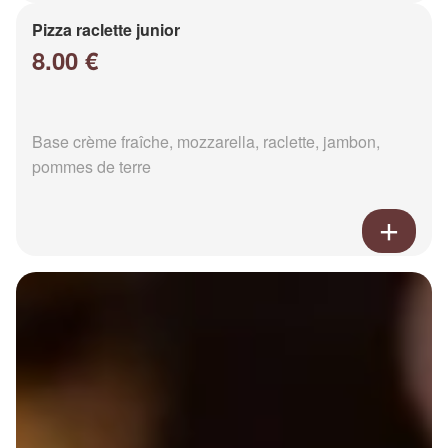
Pizza raclette junior
8.00 €
Base crème fraîche, mozzarella, raclette, jambon,
pommes de terre