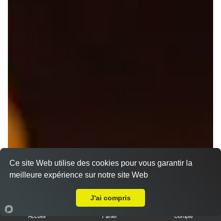
Ce site Web utilise des cookies pour vous garantir la
meilleure expérience sur notre site Web
A Emporter sur Saint-Georges-d'Annebecq
J'ai compris
Nos Pizzas Senior
Accueil
Panier
Compte