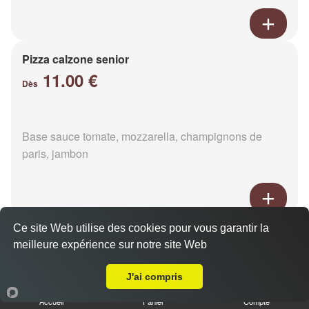
Pizza calzone senior
11.00 €
Dès
Base sauce tomate, mozzarella, champignons de
paris, jambon
Ce site Web utilise des cookies pour vous garantir la
Pizza 4 fromages senior
meilleure expérience sur notre site Web
11.00 €
Livraison sur Saint-Georges-d'Annebecq
Dès
J'ai compris
Accueil
Panier
Compte