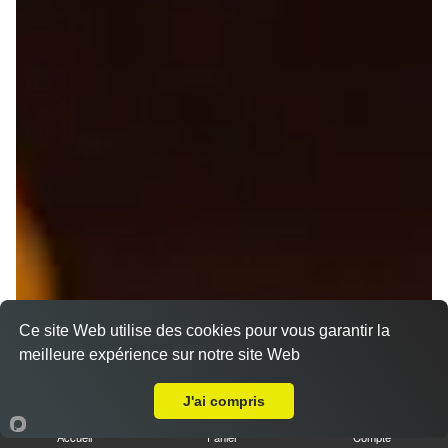
Ce site Web utilise des cookies pour vous garantir la
meilleure expérience sur notre site Web
A Emporter sur Saint-Georges-d'Annebecq
J'ai compris
Nos Pizzas Senior
Accueil
Panier
Compte