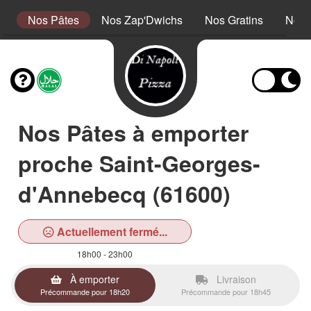
a
Nos Pâtes
Nos Zap'Dwichs
Nos Gratins
Nos 
Nos Pâtes à emporter
proche Saint-Georges-
d'Annebecq (61600)
Actuellement fermé...
18h00 - 23h00
À emporter
Livraison
Précommande pour 18h20
Précommande pour 18h45