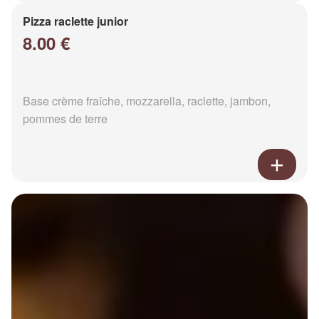
Pizza raclette junior
8.00 €
Base crème fraîche, mozzarella, raclette, jambon,
pommes de terre