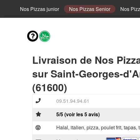
fant
Nos Pizzas junior
Nos Pizzas Senior
Nos Piz
Livraison de Nos Pizz
sur Saint-Georges-d'
(61600)
09.51.94.94.61
5/5 (voir les 5 avis)
Halal, italien, pizza, poulet frit, tapas,