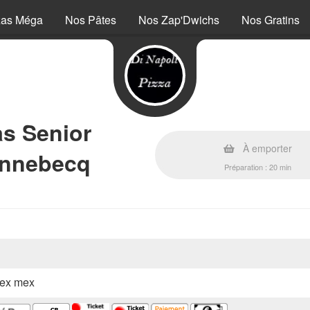
zas Méga
Nos Pâtes
Nos Zap'Dwichs
Nos Gratins
as Senior
À emporter
Annebecq
Préparation : 20 min
 tex mex