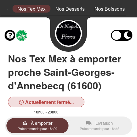
tins
Nos Tex Mex
Nos Desserts
Nos Boissons
Nos Tex Mex à emporter
proche Saint-Georges-
d'Annebecq (61600)
Actuellement fermé...
18h00 - 23h00
À emporter
Livraison
Précommande pour 18h20
Précommande pour 18h45