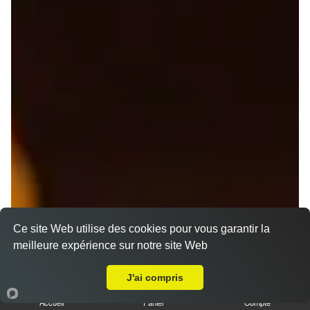
Ce site Web utilise des cookies pour vous garantir la
meilleure expérience sur notre site Web
A Emporter sur Saint-Georges-d'Annebecq
J'ai compris
Nos Pizzas Senior
Accueil
Panier
Compte