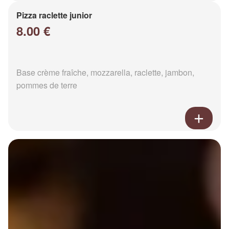
Pizza raclette junior
8.00 €
Base crème fraîche, mozzarella, raclette, jambon,
pommes de terre